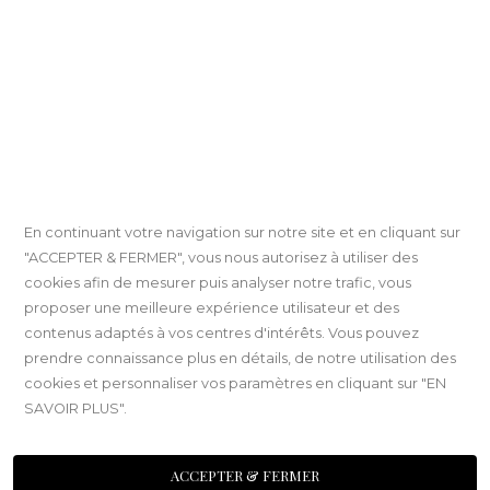
En continuant votre navigation sur notre site et en cliquant sur
"ACCEPTER & FERMER", vous nous autorisez à utiliser des
cookies afin de mesurer puis analyser notre trafic, vous
proposer une meilleure expérience utilisateur et des
contenus adaptés à vos centres d'intérêts. Vous pouvez
prendre connaissance plus en détails, de notre utilisation des
cookies et personnaliser vos paramètres en cliquant sur "EN
SAVOIR PLUS".
ACCEPTER & FERMER